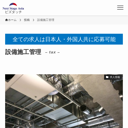
ビズタッチ
ホーム
投稿
設備施工管理
全ての求人は日本人・外国人共に応募可能
設備施工管理
– tax –
求人情報