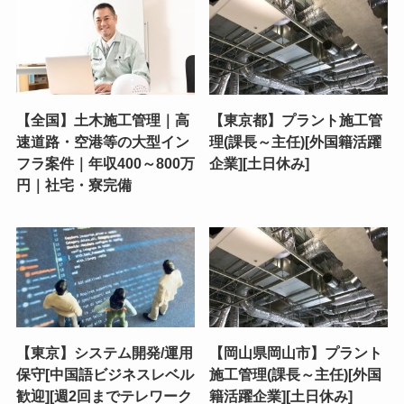
【全国】土木施工管理｜高
【東京都】プラント施工管
速道路・空港等の大型イン
理(課長～主任)[外国籍活躍
フラ案件｜年収400～800万
企業][土日休み]
円｜社宅・寮完備
【東京】システム開発/運用
【岡山県岡山市】プラント
保守[中国語ビジネスレベル
施工管理(課長～主任)[外国
歓迎][週2回までテレワーク
籍活躍企業][土日休み]