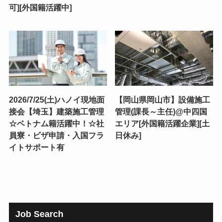
可][外国籍活躍中]
2026/7/25(土)ハノイ現地面
【岡山県岡山市】設備施工
接会【埼玉】建築施工管理
管理(課長～主任)@中四国
☆ベトナム籍活躍中！☆社
エリア[外国籍活躍企業][土
員寮・ビザ申請・入国フラ
日休み]
イトサポート有
Job Search