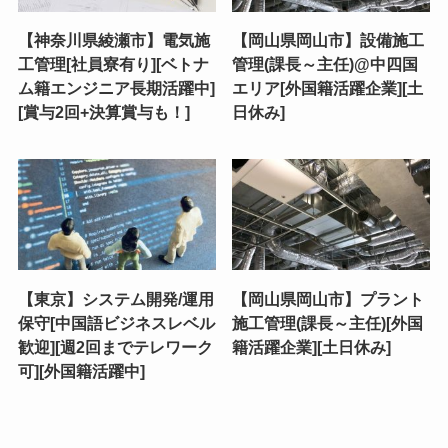
【神奈川県綾瀬市】電気施
【岡山県岡山市】設備施工
工管理[社員寮有り][ベトナ
管理(課長～主任)@中四国
ム籍エンジニア長期活躍中]
エリア[外国籍活躍企業][土
[賞与2回+決算賞与も！]
日休み]
【東京】システム開発/運用
【岡山県岡山市】プラント
保守[中国語ビジネスレベル
施工管理(課長～主任)[外国
歓迎][週2回までテレワーク
籍活躍企業][土日休み]
可][外国籍活躍中]