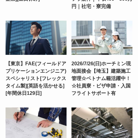
円｜社宅・寮完備
【東京】FAE(フィールドア
2026/7/26(日)ホーチミン現
プリケーションエンジニア)
地面接会【埼玉】建築施工
スペシャリスト[フレックス
管理☆ベトナム籍活躍中！
タイム製][英語を活かせる]
☆社員寮・ビザ申請・入国
[年間休日129日]
フライトサポート有