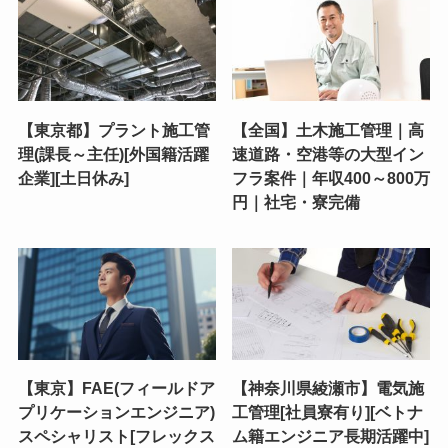
【東京都】プラント施工管
【全国】土木施工管理｜高
理(課長～主任)[外国籍活躍
速道路・空港等の大型イン
企業][土日休み]
フラ案件｜年収400～800万
円｜社宅・寮完備
【東京】FAE(フィールドア
【神奈川県綾瀬市】電気施
プリケーションエンジニア)
工管理[社員寮有り][ベトナ
スペシャリスト[フレックス
ム籍エンジニア長期活躍中]