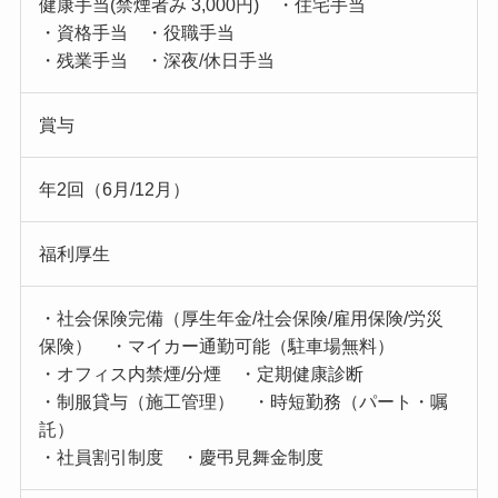
健康手当(禁煙者み 3,000円) ・住宅手当
・資格手当 ・役職手当
・残業手当 ・深夜/休日手当
賞与
年2回（6月/12月）
福利厚生
・社会保険完備（厚生年金/社会保険/雇用保険/労災
保険） ・マイカー通勤可能（駐車場無料）
・オフィス内禁煙/分煙 ・定期健康診断
・制服貸与（施工管理） ・時短勤務（パート・嘱
託）
・社員割引制度 ・慶弔見舞金制度