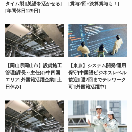
タイム製][英語を活かせる]
[賞与2回+決算賞与も！]
[年間休日129日]
【岡山県岡山市】設備施工
【東京】システム開発/運用
管理(課長～主任)@中四国
保守[中国語ビジネスレベル
エリア[外国籍活躍企業][土
歓迎][週2回までテレワーク
日休み]
可][外国籍活躍中]