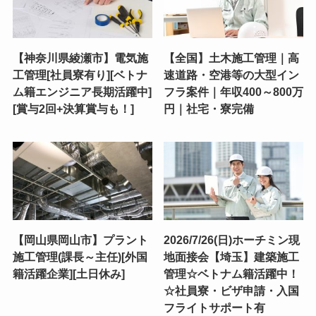
【神奈川県綾瀬市】電気施
【全国】土木施工管理｜高
工管理[社員寮有り][ベトナ
速道路・空港等の大型イン
ム籍エンジニア長期活躍中]
フラ案件｜年収400～800万
[賞与2回+決算賞与も！]
円｜社宅・寮完備
【岡山県岡山市】プラント
2026/7/26(日)ホーチミン現
施工管理(課長～主任)[外国
地面接会【埼玉】建築施工
籍活躍企業][土日休み]
管理☆ベトナム籍活躍中！
☆社員寮・ビザ申請・入国
フライトサポート有