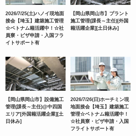
2026/7/25(土)ハノイ現地面
【岡山県岡山市】プラント
接会【埼玉】建築施工管理
施工管理(課長～主任)[外国
☆ベトナム籍活躍中！☆社
籍活躍企業][土日休み]
員寮・ビザ申請・入国フラ
イトサポート有
【岡山県岡山市】設備施工
2026/7/26(日)ホーチミン現
管理(課長～主任)@中四国
地面接会【埼玉】建築施工
エリア[外国籍活躍企業][土
管理☆ベトナム籍活躍中！
日休み]
☆社員寮・ビザ申請・入国
フライトサポート有