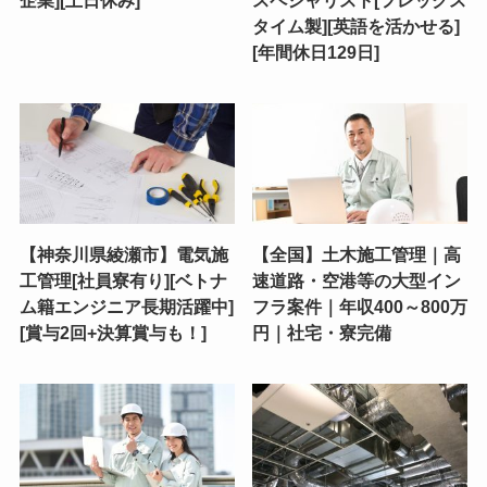
企業][土日休み]
スペシャリスト[フレックス
タイム製][英語を活かせる]
[年間休日129日]
【神奈川県綾瀬市】電気施
【全国】土木施工管理｜高
工管理[社員寮有り][ベトナ
速道路・空港等の大型イン
ム籍エンジニア長期活躍中]
フラ案件｜年収400～800万
[賞与2回+決算賞与も！]
円｜社宅・寮完備