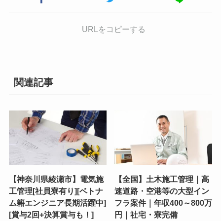
URLをコピーする
関連記事
【神奈川県綾瀬市】電気施
【全国】土木施工管理｜高
工管理[社員寮有り][ベトナ
速道路・空港等の大型イン
ム籍エンジニア長期活躍中]
フラ案件｜年収400～800万
[賞与2回+決算賞与も！]
円｜社宅・寮完備