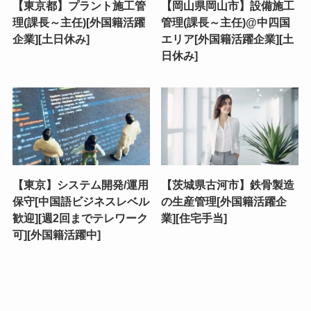
【東京都】プラント施工管
【岡山県岡山市】設備施工
理(課長～主任)[外国籍活躍
管理(課長～主任)@中四国
企業][土日休み]
エリア[外国籍活躍企業][土
日休み]
【東京】システム開発/運用
【茨城県古河市】鉄骨製造
保守[中国語ビジネスレベル
の生産管理[外国籍活躍企
歓迎][週2回までテレワーク
業][住宅手当]
可][外国籍活躍中]