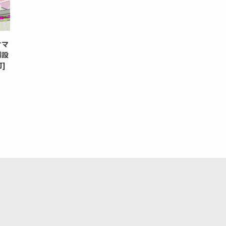
オマ
備設
]