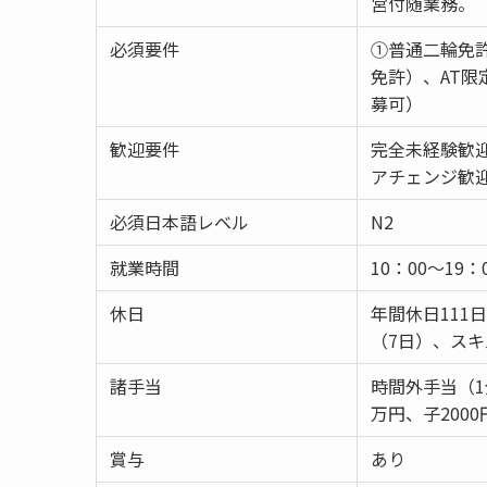
営付随業務。
必須要件
①普通二輪免許
免許）、AT
募可）
歓迎要件
完全未経験歓
アチェンジ歓
必須日本語レベル
N2
就業時間
10：00～19：
休日
年間休日111
（7日）、ス
諸手当
時間外手当（
万円、子200
賞与
あり