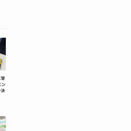
工管
エン
+決