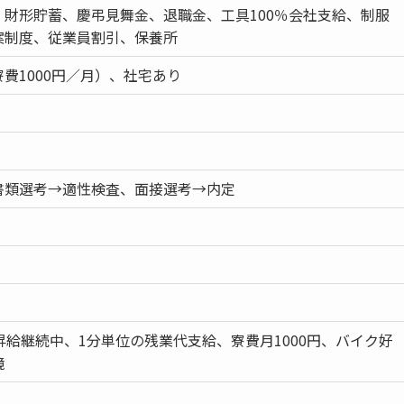
、財形貯蓄、慶弔見舞金、退職金、工具100％会社支給、制服
案制度、従業員割引、保養所
費1000円／月）、社宅あり
書類選考→適性検査、面接選考→内定
昇給継続中、1分単位の残業代支給、寮費月1000円、バイク好
境