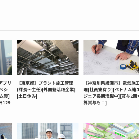
アプリ
【東京都】プラント施工管理
【神奈川県綾瀬市】電気施
ペシ
(課長～主任)[外国籍活躍企業]
理[社員寮有り][ベトナム籍
ム製]
[土日休み]
ジニア長期活躍中][賞与2回
129
算賞与も！]