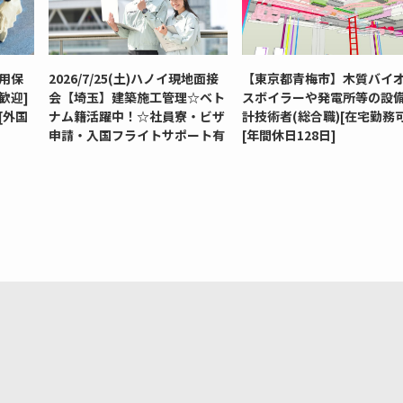
用保
2026/7/25(土)ハノイ現地面接
【東京都青梅市】木質バイ
歓迎]
会【埼玉】建築施工管理☆ベト
スボイラーや発電所等の設
[外国
ナム籍活躍中！☆社員寮・ビザ
計技術者(総合職)[在宅勤務可
申請・入国フライトサポート有
[年間休日128日]