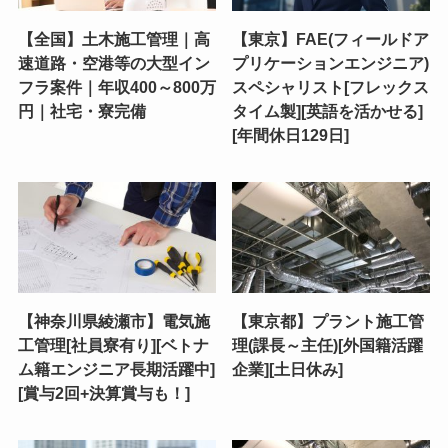
【全国】土木施工管理｜高
【東京】FAE(フィールドア
速道路・空港等の大型イン
プリケーションエンジニア)
フラ案件｜年収400～800万
スペシャリスト[フレックス
円｜社宅・寮完備
タイム製][英語を活かせる]
[年間休日129日]
【神奈川県綾瀬市】電気施
【東京都】プラント施工管
工管理[社員寮有り][ベトナ
理(課長～主任)[外国籍活躍
ム籍エンジニア長期活躍中]
企業][土日休み]
[賞与2回+決算賞与も！]