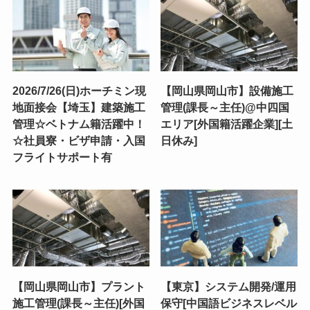
2026/7/26(日)ホーチミン現
【岡山県岡山市】設備施工
地面接会【埼玉】建築施工
管理(課長～主任)@中四国
管理☆ベトナム籍活躍中！
エリア[外国籍活躍企業][土
☆社員寮・ビザ申請・入国
日休み]
フライトサポート有
【岡山県岡山市】プラント
【東京】システム開発/運用
施工管理(課長～主任)[外国
保守[中国語ビジネスレベル