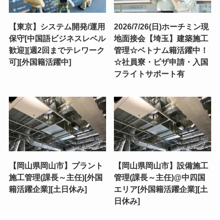
【東京】システム開発/運用
2026/7/26(日)ホーチミン現
保守[中国語ビジネスレベル
地面接会【埼玉】建築施工
歓迎][週2回までテレワーク
管理☆ベトナム籍活躍中！
可][外国籍活躍中]
☆社員寮・ビザ申請・入国
フライトサポート有
【岡山県岡山市】プラント
【岡山県岡山市】設備施工
施工管理(課長～主任)[外国
管理(課長～主任)@中四国
籍活躍企業][土日休み]
エリア[外国籍活躍企業][土
日休み]