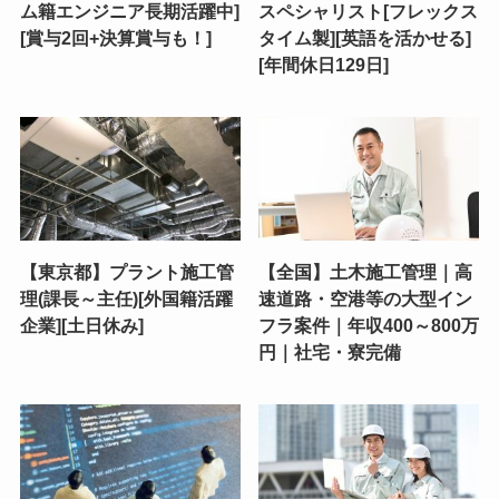
ム籍エンジニア長期活躍中]
スペシャリスト[フレックス
[賞与2回+決算賞与も！]
タイム製][英語を活かせる]
[年間休日129日]
【東京都】プラント施工管
【全国】土木施工管理｜高
理(課長～主任)[外国籍活躍
速道路・空港等の大型イン
企業][土日休み]
フラ案件｜年収400～800万
円｜社宅・寮完備