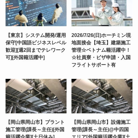
【東京】システム開発/運用
2026/7/26(日)ホーチミン現
保守[中国語ビジネスレベル
地面接会【埼玉】建築施工
歓迎][週2回までテレワーク
管理☆ベトナム籍活躍中！
可][外国籍活躍中]
☆社員寮・ビザ申請・入国
フライトサポート有
【岡山県岡山市】プラント
【岡山県岡山市】設備施工
施工管理(課長～主任)[外国
管理(課長～主任)@中四国
籍活躍企業][土日休み]
エリア[外国籍活躍企業][土