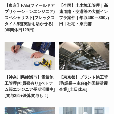
【東京】FAE(フィールドア
【全国】土木施工管理｜高
プリケーションエンジニア)
速道路・空港等の大型イン
スペシャリスト[フレックス
フラ案件｜年収400～800万
タイム製][英語を活かせる]
円｜社宅・寮完備
[年間休日129日]
【神奈川県綾瀬市】電気施
【東京都】プラント施工管
工管理[社員寮有り][ベトナ
理(課長～主任)[外国籍活躍
ム籍エンジニア長期活躍中]
企業][土日休み]
[賞与2回+決算賞与も！]