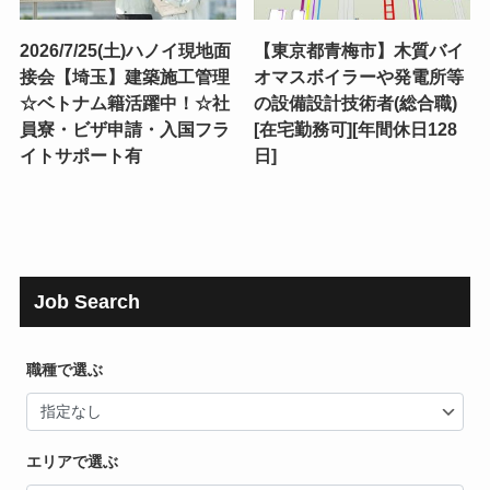
2026/7/25(土)ハノイ現地面
【東京都青梅市】木質バイ
接会【埼玉】建築施工管理
オマスボイラーや発電所等
☆ベトナム籍活躍中！☆社
の設備設計技術者(総合職)
員寮・ビザ申請・入国フラ
[在宅勤務可][年間休日128
イトサポート有
日]
Job Search
職種で選ぶ
エリアで選ぶ