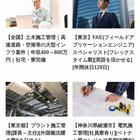
【全国】土木施工管理｜高
【東京】FAE(フィールドア
速道路・空港等の大型イン
プリケーションエンジニア)
フラ案件｜年収400～800万
スペシャリスト[フレックス
円｜社宅・寮完備
タイム製][英語を活かせる]
[年間休日129日]
【東京都】プラント施工管
【神奈川県綾瀬市】電気施
理(課長～主任)[外国籍活躍
工管理[社員寮有り][ベトナ