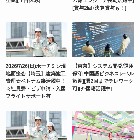
企業][土日休み]
ム籍エンジニア長期活躍中]
[賞与2回+決算賞与も！]
2026/7/26(日)ホーチミン現
【東京】システム開発/運用
地面接会【埼玉】建築施工
保守[中国語ビジネスレベル
管理☆ベトナム籍活躍中！
歓迎][週2回までテレワーク
☆社員寮・ビザ申請・入国
可][外国籍活躍中]
フライトサポート有