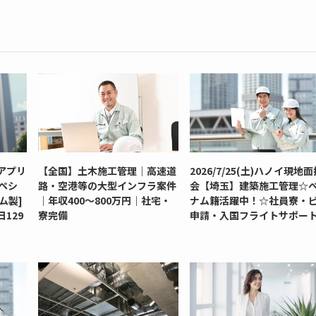
アプリ
【全国】土木施工管理｜高速道
2026/7/25(土)ハノイ現地
ペシ
路・空港等の大型インフラ案件
会【埼玉】建築施工管理☆
ム製]
｜年収400～800万円｜社宅・
ナム籍活躍中！☆社員寮・
129
寮完備
申請・入国フライトサポー