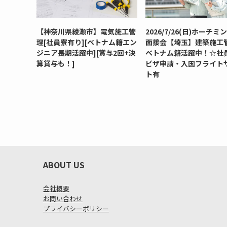
【神奈川県綾瀬市】電気施工管
2026/7/26(日)ホーチミ
理[社員寮有り][ベトナム籍エン
面接会【埼玉】建築施工
ジニア長期活躍中][賞与2回+決
ベトナム籍活躍中！☆社
算賞与も！]
ビザ申請・入国フライト
ト有
ABOUT US
会社概要
お問い合わせ
プライバシーポリシー