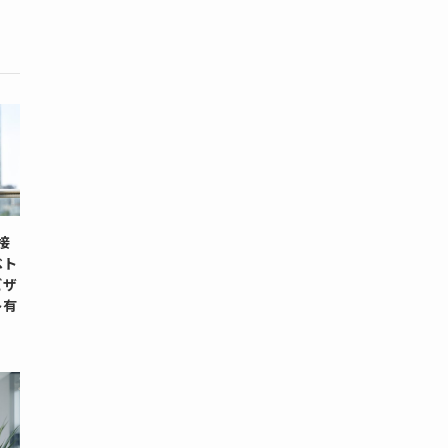
面接
ベト
ビザ
ト有