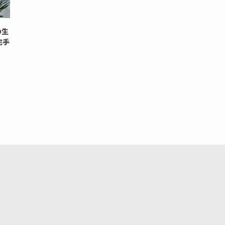
の生
宅手