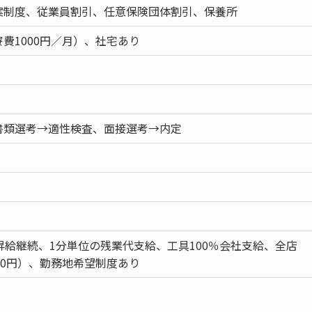
案制度、従業員割引、任意保険団体割引、保養所
費1000円／月）、社宅あり
書類選考→適性検査、面接選考→内定
昇給継続、1分単位の残業代支給、工具100％会社支給、全店
00円）、勤務地希望制度あり