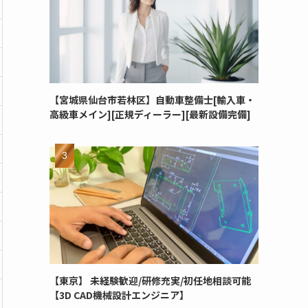
【宮城県仙台市若林区】自動車整備士[輸入車・
高級車メイン][正規ディーラー][最新設備完備]
【東京】 未経験歓迎/研修充実/初任地相談可能
【3D CAD機械設計エンジニア】