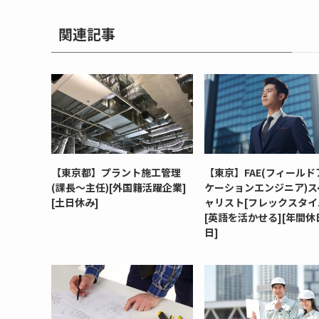
関連記事
【東京都】プラント施工管理
【東京】FAE(フィールド
(課長～主任)[外国籍活躍企業]
ケーションエンジニア)ス
[土日休み]
ャリスト[フレックスタイ
[英語を活かせる][年間休日
日]