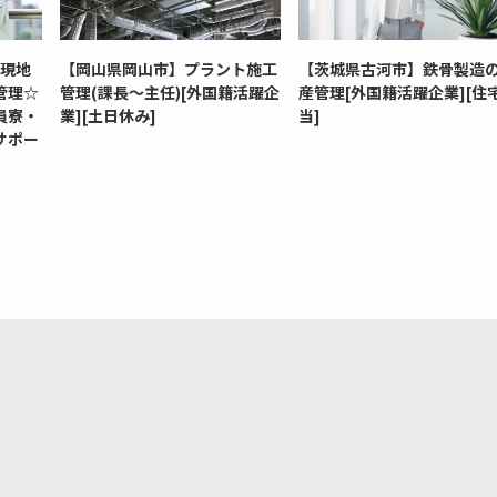
ン現地
【岡山県岡山市】プラント施工
【茨城県古河市】鉄骨製造
管理☆
管理(課長～主任)[外国籍活躍企
産管理[外国籍活躍企業][住
員寮・
業][土日休み]
当]
サポー