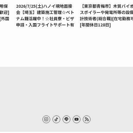
用保
2026/7/25(土)ハノイ現地面接
【東京都青梅市】木質バイ
歓迎]
会【埼玉】建築施工管理☆ベト
スボイラーや発電所等の設
[外国
ナム籍活躍中！☆社員寮・ビザ
計技術者(総合職)[在宅勤務可
申請・入国フライトサポート有
[年間休日128日]