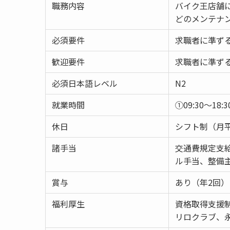
職務内容
バイク王店舗
どのメンテナ
必須要件
求職者に準ず
歓迎要件
求職者に準ず
必須日本語レベル
N2
就業時間
①09:30～18:
休日
シフト制（月平
諸手当
交通費規定支
ル手当、整備
賞与
あり（年2回）
福利厚生
資格取得支援
リロクラブ、