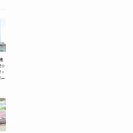
現地
理☆
寮・
ポー