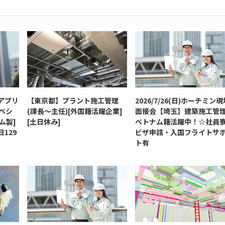
アプリ
【東京都】プラント施工管理
2026/7/26(日)ホーチミン
ペシ
(課長～主任)[外国籍活躍企業]
面接会【埼玉】建築施工管
ム製]
[土日休み]
ベトナム籍活躍中！☆社員
129
ビザ申請・入国フライトサ
ト有