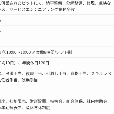
に併設されたピットにて、納車整備、分解整備、修理、点検な
ンス、サービスエンジニアリング業務全般。
る
る
30 ②10:00～19:00 ※実働8時間/シフト制
均10日）、年間休日120日
給、出張手当、役職手当、引越し手当、資格手当、スキルレベ
主任者手当、残業手当
制度、社割販売、財形貯蓄、持株会、組合健保、社内共助会、
永年勤続表彰、産休育休制度