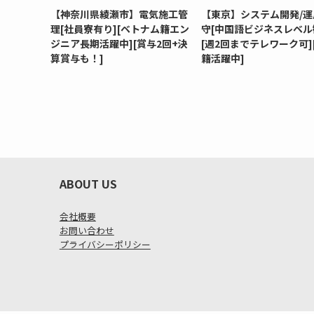
【神奈川県綾瀬市】電気施工管
【東京】システム開発/運
理[社員寮有り][ベトナム籍エン
守[中国語ビジネスレベル
ジニア長期活躍中][賞与2回+決
[週2回までテレワーク可]
算賞与も！]
籍活躍中]
ABOUT US
会社概要
お問い合わせ
プライバシーポリシー