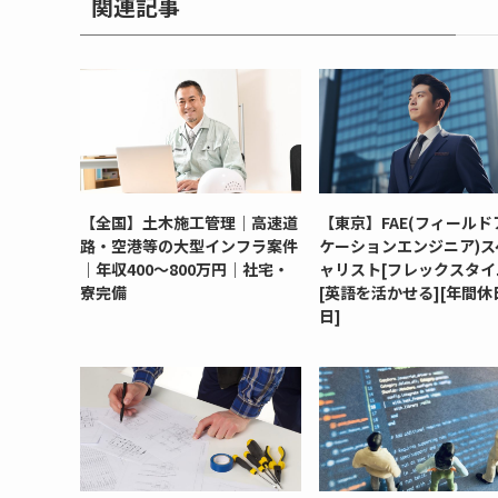
関連記事
【全国】土木施工管理｜高速道
【東京】FAE(フィールド
路・空港等の大型インフラ案件
ケーションエンジニア)ス
｜年収400～800万円｜社宅・
ャリスト[フレックスタイ
寮完備
[英語を活かせる][年間休日
日]