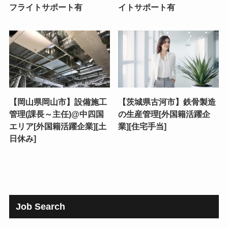
フライトサポート有
イトサポート有
【岡山県岡山市】設備施工
【茨城県古河市】鉄骨製造
管理(課長～主任)@中四国
の生産管理[外国籍活躍企
エリア[外国籍活躍企業][土
業][住宅手当]
日休み]
Job Search