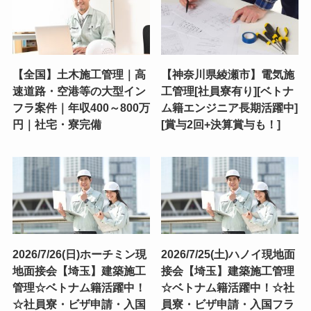
【全国】土木施工管理｜高
【神奈川県綾瀬市】電気施
速道路・空港等の大型イン
工管理[社員寮有り][ベトナ
フラ案件｜年収400～800万
ム籍エンジニア長期活躍中]
円｜社宅・寮完備
[賞与2回+決算賞与も！]
2026/7/26(日)ホーチミン現
2026/7/25(土)ハノイ現地面
地面接会【埼玉】建築施工
接会【埼玉】建築施工管理
管理☆ベトナム籍活躍中！
☆ベトナム籍活躍中！☆社
☆社員寮・ビザ申請・入国
員寮・ビザ申請・入国フラ