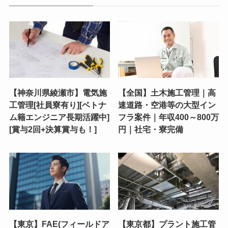
【神奈川県綾瀬市】電気施
【全国】土木施工管理｜高
工管理[社員寮有り][ベトナ
速道路・空港等の大型イン
ム籍エンジニア長期活躍中]
フラ案件｜年収400～800万
[賞与2回+決算賞与も！]
円｜社宅・寮完備
【東京】FAE(フィールドア
【東京都】プラント施工管