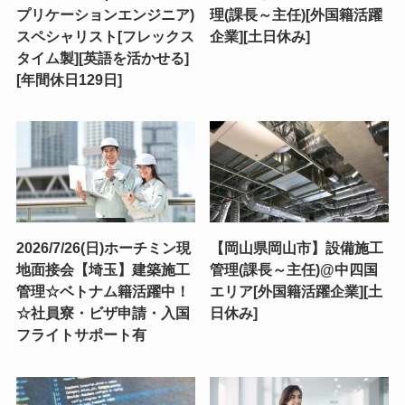
プリケーションエンジニア)
理(課長～主任)[外国籍活躍
スペシャリスト[フレックス
企業][土日休み]
タイム製][英語を活かせる]
[年間休日129日]
2026/7/26(日)ホーチミン現
【岡山県岡山市】設備施工
地面接会【埼玉】建築施工
管理(課長～主任)@中四国
管理☆ベトナム籍活躍中！
エリア[外国籍活躍企業][土
☆社員寮・ビザ申請・入国
日休み]
フライトサポート有