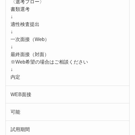
〈選考フロー〉
書類選考
↓
適性検査提出
↓
一次面接（Web）
↓
最終面接（対面）
※Web希望の場合はご相談ください
↓
内定
WEB面接
可能
試用期間