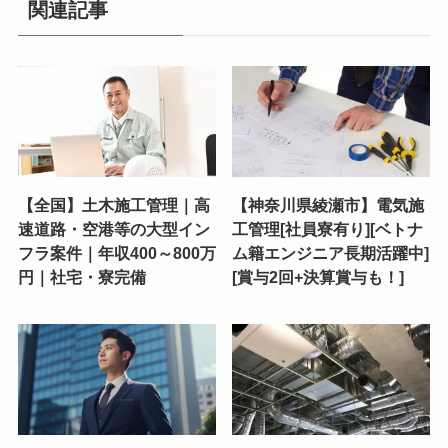
関連記事
【全国】土木施工管理｜高
【神奈川県綾瀬市】電気施
速道路・空港等の大型イン
工管理[社員寮有り][ベトナ
フラ案件｜年収400～800万
ム籍エンジニア長期活躍中]
円｜社宅・寮完備
[賞与2回+決算賞与も！]