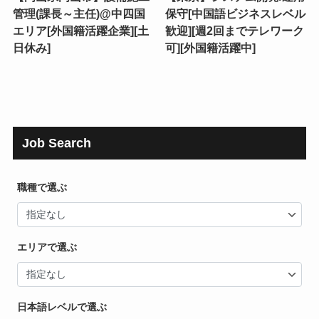
管理(課長～主任)@中四国
保守[中国語ビジネスレベル
エリア[外国籍活躍企業][土
歓迎][週2回までテレワーク
日休み]
可][外国籍活躍中]
Job Search
職種で選ぶ
エリアで選ぶ
日本語レベルで選ぶ