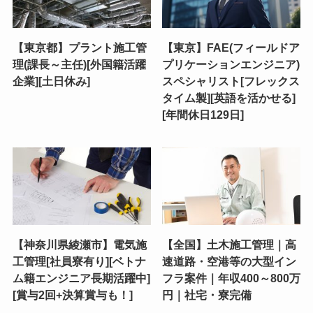
【東京都】プラント施工管
【東京】FAE(フィールドア
理(課長～主任)[外国籍活躍
プリケーションエンジニア)
企業][土日休み]
スペシャリスト[フレックス
タイム製][英語を活かせる]
[年間休日129日]
【神奈川県綾瀬市】電気施
【全国】土木施工管理｜高
工管理[社員寮有り][ベトナ
速道路・空港等の大型イン
ム籍エンジニア長期活躍中]
フラ案件｜年収400～800万
[賞与2回+決算賞与も！]
円｜社宅・寮完備