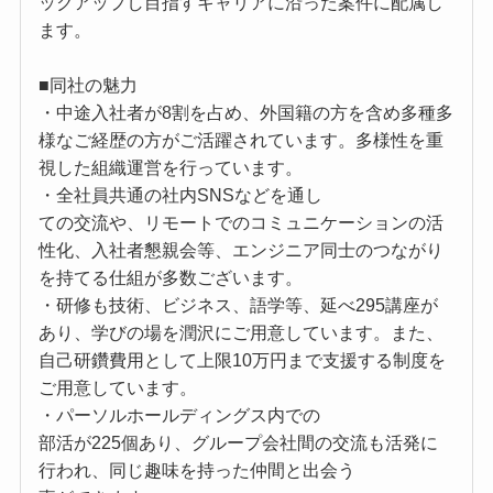
ックアップし目指すキャリアに沿った案件に配属し
ます。
■同社の魅力
・中途入社者が8割を占め、外国籍の方を含め多種多
様なご経歴の方がご活躍されています。多様性を重
視した組織運営を行っています。
・全社員共通の社内SNSなどを通し
ての交流や、リモートでのコミュニケーションの活
性化、入社者懇親会等、エンジニア同士のつながり
を持てる仕組が多数ございます。
・研修も技術、ビジネス、語学等、延べ295講座が
あり、学びの場を潤沢にご用意しています。また、
自己研鑽費用として上限10万円まで支援する制度を
ご用意しています。
・パーソルホールディングス内での
部活が225個あり、グループ会社間の交流も活発に
行われ、同じ趣味を持った仲間と出会う