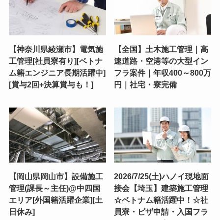
【神奈川県綾瀬市】電気施
【全国】土木施工管理｜高
工管理[社員寮有り][ベトナ
速道路・空港等の大型イン
ム籍エンジニア長期活躍中]
フラ案件｜年収400～800万
[賞与2回+決算賞与も！]
円｜社宅・寮完備
【岡山県岡山市】設備施工
2026/7/25(土)ハノイ現地面
管理(課長～主任)@中四国
接会【埼玉】建築施工管理
エリア[外国籍活躍企業][土
☆ベトナム籍活躍中！☆社
日休み]
員寮・ビザ申請・入国フラ