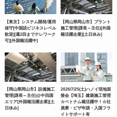
【東京】システム開発/運用
【岡山県岡山市】プラント
保守[中国語ビジネスレベル
施工管理(課長～主任)[外国
歓迎][週2回までテレワーク
籍活躍企業][土日休み]
可][外国籍活躍中]
【岡山県岡山市】設備施工
2026/7/25(土)ハノイ現地面
管理(課長～主任)@中四国
接会【埼玉】建築施工管理
エリア[外国籍活躍企業][土
☆ベトナム籍活躍中！☆社
日休み]
員寮・ビザ申請・入国フラ
イトサポート有