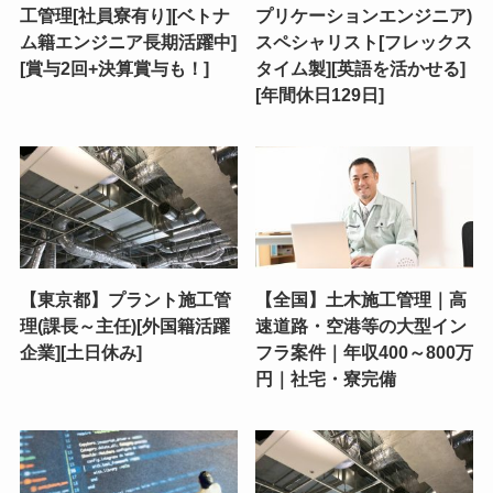
工管理[社員寮有り][ベトナ
プリケーションエンジニア)
ム籍エンジニア長期活躍中]
スペシャリスト[フレックス
[賞与2回+決算賞与も！]
タイム製][英語を活かせる]
[年間休日129日]
【東京都】プラント施工管
【全国】土木施工管理｜高
理(課長～主任)[外国籍活躍
速道路・空港等の大型イン
企業][土日休み]
フラ案件｜年収400～800万
円｜社宅・寮完備