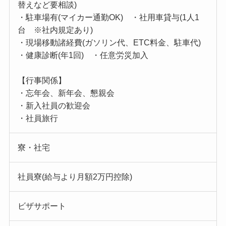
替えなど要相談)
・駐車場有(マイカー通勤OK) ・社用車貸与(1人1
台 ※社内規定あり)
・現場移動諸経費(ガソリン代、ETC料金、駐車代)
・健康診断(年1回) ・任意労災加入
【行事関係】
・忘年会、新年会、懇親会
・新入社員の歓迎会
・社員旅行
寮・社宅
社員寮(給与より月額2万円控除)
ビザサポート