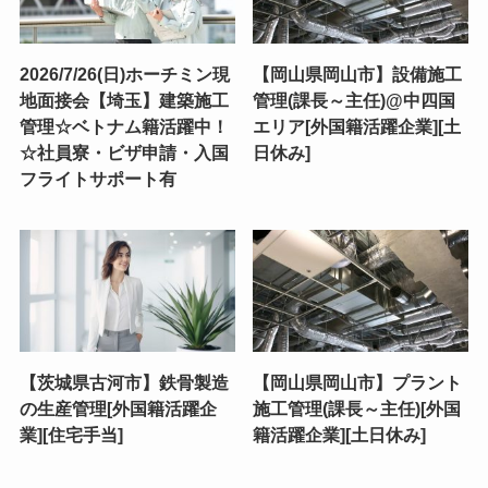
2026/7/26(日)ホーチミン現
【岡山県岡山市】設備施工
地面接会【埼玉】建築施工
管理(課長～主任)@中四国
管理☆ベトナム籍活躍中！
エリア[外国籍活躍企業][土
☆社員寮・ビザ申請・入国
日休み]
フライトサポート有
【茨城県古河市】鉄骨製造
【岡山県岡山市】プラント
の生産管理[外国籍活躍企
施工管理(課長～主任)[外国
業][住宅手当]
籍活躍企業][土日休み]