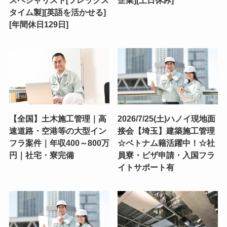
スペシャリスト[フレックス
企業][土日休み]
タイム製][英語を活かせる]
[年間休日129日]
【全国】土木施工管理｜高
2026/7/25(土)ハノイ現地面
速道路・空港等の大型イン
接会【埼玉】建築施工管理
フラ案件｜年収400～800万
☆ベトナム籍活躍中！☆社
円｜社宅・寮完備
員寮・ビザ申請・入国フラ
イトサポート有