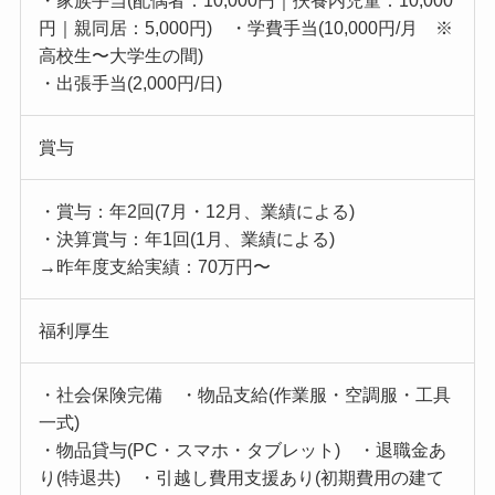
・家族手当(配偶者：10,000円｜扶養内児童：10,000
円｜親同居：5,000円) ・学費手当(10,000円/月 ※
高校生〜大学生の間)
・出張手当(2,000円/日)
賞与
・賞与：年2回(7月・12月、業績による)
・決算賞与：年1回(1月、業績による)
→昨年度支給実績：70万円〜
福利厚生
・社会保険完備 ・物品支給(作業服・空調服・工具
一式)
・物品貸与(PC・スマホ・タブレット) ・退職金あ
り(特退共) ・引越し費用支援あり(初期費用の建て