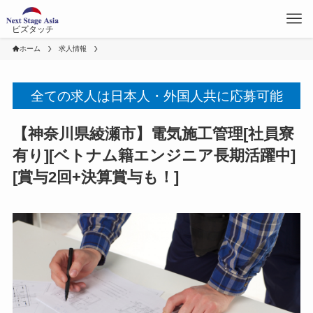
ビズタッチ
ホーム
求人情報
全ての求人は日本人・外国人共に応募可能
【神奈川県綾瀬市】電気施工管理[社員寮
有り][ベトナム籍エンジニア長期活躍中]
[賞与2回+決算賞与も！]