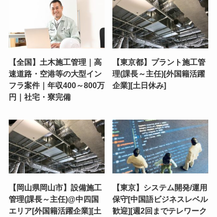
【全国】土木施工管理｜高
【東京都】プラント施工管
速道路・空港等の大型イン
理(課長～主任)[外国籍活躍
フラ案件｜年収400～800万
企業][土日休み]
円｜社宅・寮完備
【岡山県岡山市】設備施工
【東京】システム開発/運用
管理(課長～主任)@中四国
保守[中国語ビジネスレベル
エリア[外国籍活躍企業][土
歓迎][週2回までテレワーク