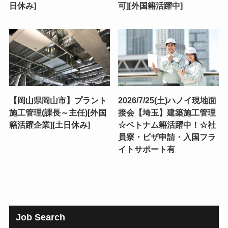
日休み]
可][外国籍活躍中]
【岡山県岡山市】プラント
2026/7/25(土)ハノイ現地面
施工管理(課長～主任)[外国
接会【埼玉】建築施工管理
籍活躍企業][土日休み]
☆ベトナム籍活躍中！☆社
員寮・ビザ申請・入国フラ
イトサポート有
Job Search