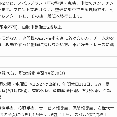
BRZなど、スバルブランド車の整備・点検、車検のメンテナン
います。フロント業務はなく、整備に集中できる環境です。入
からスタートし、その後一般班へ移行します。
T限定不可)、自動車整備士2級以上
神旺盛な方、専門性の高い技術を身に着けたい方、チーム力を
方、現場でずっと整備に携わりたい方、車が好き・レースに興
0 (休憩70分、所定労働時間7時間30分)
週火曜・水曜日 ※12/27は出勤)、年間休日112日、GW・夏
暇(各1週間程)、有給休暇、産前産後休暇、育児休暇、介護
暇
資格手当、役職手当、サービス報奨金、保険報奨金、次世代育
未満の子女につき月1万円)、検査員手当、スバル認定資格手