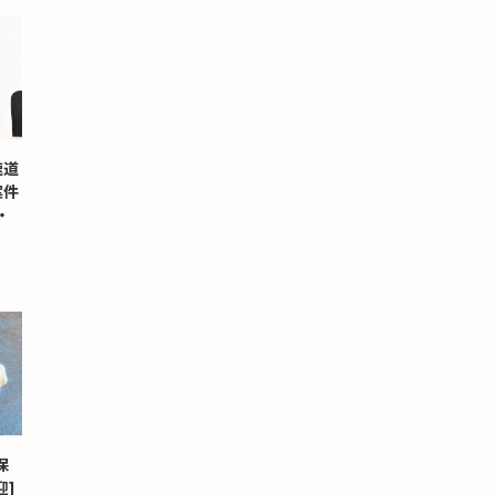
速道
案件
・
保
迎]