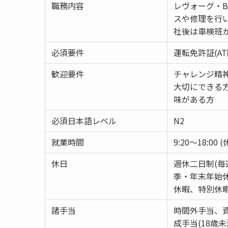
職務内容
レヴォーグ・
スや修理を行
社後は車検班
必須要件
運転免許証(A
歓迎要件
チャレンジ精
大切にできる
味がある方
必須日本語レベル
N2
就業時間
9:20～18:0
休日
週休二日制(毎
季・年末年始休
休暇、特別休
諸手当
時間外手当、
成手当(18歳