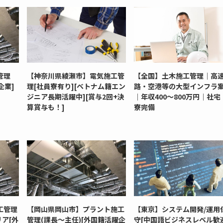
管理
【神奈川県綾瀬市】電気施工管
【全国】土木施工管理｜高
企業]
理[社員寮有り][ベトナム籍エン
路・空港等の大型インフラ
ジニア長期活躍中][賞与2回+決
｜年収400～800万円｜社宅
算賞与も！]
寮完備
工管理
【岡山県岡山市】プラント施工
【東京】システム開発/運用
ア[外
管理(課長～主任)[外国籍活躍企
守[中国語ビジネスレベル歓