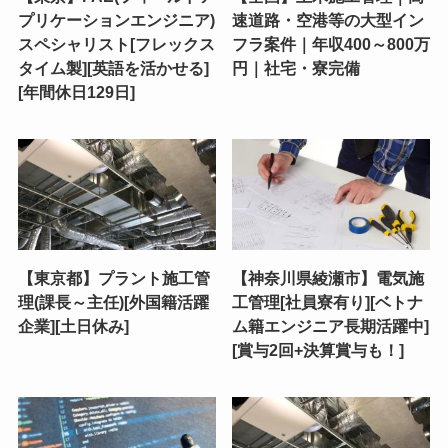
プリケーションエンジニア)
速道路・空港等の大型イン
スペシャリスト[フレックス
フラ案件｜年収400～800万
タイム製][英語を活かせる]
円｜社宅・寮完備
[年間休日129日]
【東京都】プラント施工管
【神奈川県綾瀬市】電気施
理(課長～主任)[外国籍活躍
工管理[社員寮有り][ベトナ
企業][土日休み]
ム籍エンジニア長期活躍中]
[賞与2回+決算賞与も！]