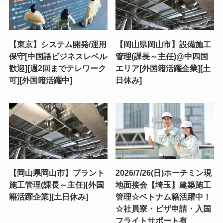
【東京】システム開発/運用
【岡山県岡山市】設備施工
保守[中国語ビジネスレベル
管理(課長～主任)@中四国
歓迎][週2回までテレワーク
エリア[外国籍活躍企業][土
可][外国籍活躍中]
日休み]
【岡山県岡山市】プラント
2026/7/26(日)ホーチミン現
施工管理(課長～主任)[外国
地面接会【埼玉】建築施工
籍活躍企業][土日休み]
管理☆ベトナム籍活躍中！
☆社員寮・ビザ申請・入国
フライトサポート有