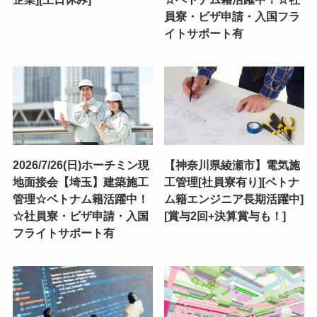
員寮・ビザ申請・入国フラ
イトサポート有
2026/7/26(日)ホーチミン現
【神奈川県綾瀬市】電気施
地面接会【埼玉】建築施工
工管理[社員寮有り][ベトナ
管理☆ベトナム籍活躍中！
ム籍エンジニア長期活躍中]
☆社員寮・ビザ申請・入国
[賞与2回+決算賞与も！]
フライトサポート有