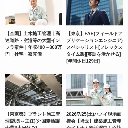
【全国】土木施工管理｜高
【東京】FAE(フィールドア
速道路・空港等の大型イン
プリケーションエンジニア)
フラ案件｜年収400～800万
スペシャリスト[フレックス
円｜社宅・寮完備
タイム製][英語を活かせる]
[年間休日129日]
【東京都】プラント施工管
2026/7/25(土)ハノイ現地面
理(課長～主任)[外国籍活躍
接会【埼玉】建築施工管理
企業][土日休み]
☆ベトナム籍活躍中！☆社