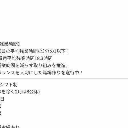
均残業時間】
公務員の平均残業時間の3分の1以下！
員月平均残業時間18.3時間
残業時間を減らす取り組みを推進。
バランスを大切にした職場作りを遂行中！
のシフト制
年を除く2月は8公休)
7日
暇
暇
得実績あり