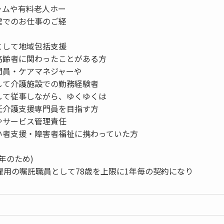
ームや有料老人ホー
健でのお仕事のご経
として地域包括支援
高齢者に関わったことがある方
門員・ケアマネジャーや
して介護施設での勤務経験者
して従事しながら、ゆくゆくは
任介護支援専門員を目指す方
やサービス管理責任
い者支援・障害者福祉に携わっていた方
定年のため)
雇用の嘱託職員として78歳を上限に1年毎の契約になり