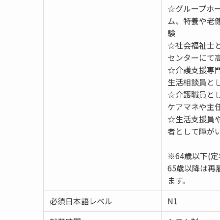
☆グループホ
ム、特養や老
験
☆社会福祉士
センターにて
☆介護支援専
生活相談員と
☆介護職員と
ケアマネや主
☆生活支援員
者として障が
※64歳以下(
65歳以降は再
ます。
必須日本語レベル
N1