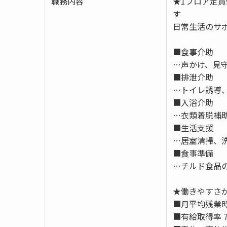
職務内容
★1フロア定
す
日常生活のサ
■食事介助
…声かけ、見
■排泄介助
…トイレ誘導
■入浴介助
…衣類着脱補
■生活支援
…居室清掃、
■食事準備
…チルド食品
★働きやすさが
■月平均残業時間
■有給取得率 