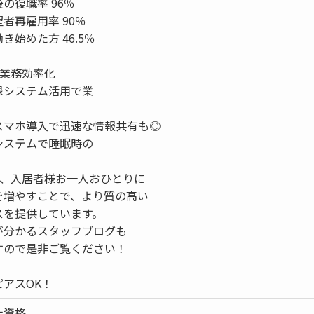
の復職率 96％
者再雇用率 90％
き始めた方 46.5％
る業務効率化
録システム活用で業
スマホ導入で迅速な情報共有も◎
システムで睡眠時の
し、入居者様お一人おひとりに
を増やすことで、より質の高い
スを提供しています。
が分かるスタッフブログも
すので是非ご覧ください！
アスOK！
士資格