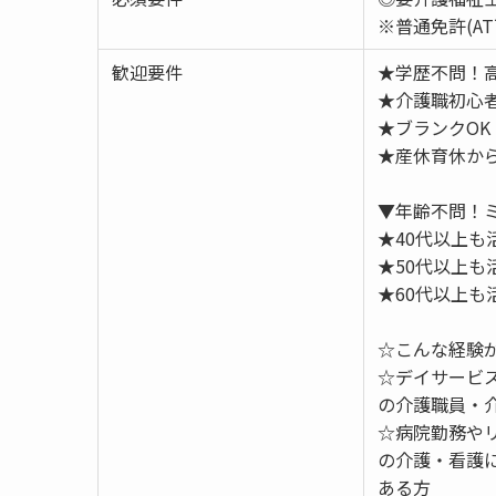
※普通免許(A
歓迎要件
★学歴不問！
★介護職初心
★ブランクOK
★産休育休か
▼年齢不問！
★40代以上も
★50代以上も
★60代以上も
☆こんな経験
☆デイサービ
の介護職員・
☆病院勤務や
の介護・看護
ある方