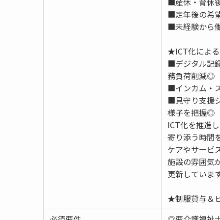
■産休・育休後
■定年後の希望
■未経験から働
★ICT化によ
■デジタル記
務負荷削減◎
■インカム・
■見守り支援
様子を把握◎
ICT化を推進
寄り添う時間
ケアやサービ
施設の雰囲気
更新していま
★制服貸与＆ピ
必須要件
◎要介護福祉