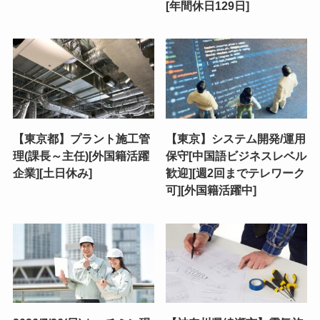
[年間休日129日]
【東京都】プラント施工管
【東京】システム開発/運用
理(課長～主任)[外国籍活躍
保守[中国語ビジネスレベル
企業][土日休み]
歓迎][週2回までテレワーク
可][外国籍活躍中]