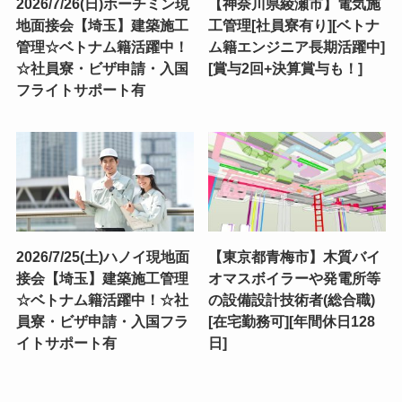
2026/7/26(日)ホーチミン現
【神奈川県綾瀬市】電気施
地面接会【埼玉】建築施工
工管理[社員寮有り][ベトナ
管理☆ベトナム籍活躍中！
ム籍エンジニア長期活躍中]
☆社員寮・ビザ申請・入国
[賞与2回+決算賞与も！]
フライトサポート有
2026/7/25(土)ハノイ現地面
【東京都青梅市】木質バイ
接会【埼玉】建築施工管理
オマスボイラーや発電所等
☆ベトナム籍活躍中！☆社
の設備設計技術者(総合職)
員寮・ビザ申請・入国フラ
[在宅勤務可][年間休日128
イトサポート有
日]