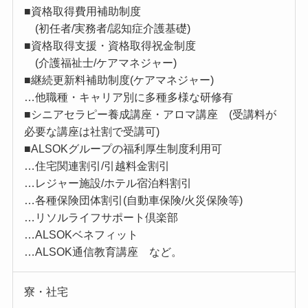
■資格取得費用補助制度
(初任者/実務者/認知症介護基礎)
■資格取得支援・資格取得祝金制度
(介護福祉士/ケアマネジャー)
■継続更新料補助制度(ケアマネジャー)
…他職種・キャリア別に多種多様な研修有
■シニアセラピー養成講座・アロマ講座 (受講料が
必要な講座は社割で受講可)
■ALSOKグループの福利厚生制度利用可
…住宅関連割引/引越料金割引
…レジャー施設/ホテル宿泊料割引
…各種保険団体割引(自動車保険/火災保険等)
…リソルライフサポート倶楽部
…ALSOKベネフィット
…ALSOK通信教育講座 など。
寮・社宅