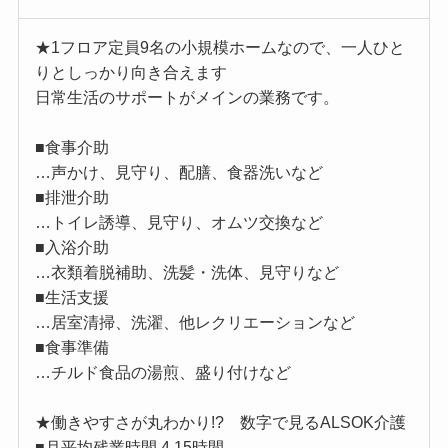
★1フロア定員9名の小規模ホームなので、一人ひと
りとしっかり向き合えます
日常生活のサポートがメインの業務です。
■食事介助
…声かけ、見守り、配膳、食器洗いなど
■排泄介助
…トイレ誘導、見守り、オムツ交換など
■入浴介助
…衣類着脱補助、洗髪・洗体、見守りなど
■生活支援
…居室清掃、洗濯、他レクリエーションなど
■食事準備
…チルド食品の湯煎、盛り付けなど
★働きやすさが丸わかり!? 数字で見るALSOK介護
■月平均残業時間 4.15時間