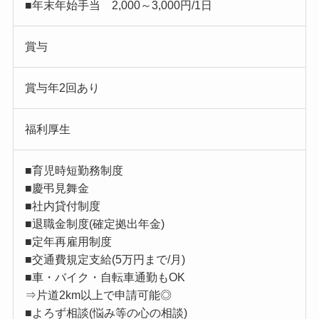
■年末年始手当 2,000～3,000円/1日
賞与
賞与年2回あり
福利厚生
■育児時短勤務制度
■慶弔見舞金
■社内貸付制度
■退職金制度(確定拠出年金)
■定年再雇用制度
■交通費規定支給(5万円まで/月)
■車・バイク・自転車通勤もOK
⇒片道2km以上で申請可能◎
■よろず相談(悩み等の心の相談)