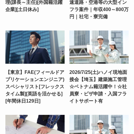
理(課長～主任)[外国籍活躍
速道路・空港等の大型イン
企業][土日休み]
フラ案件｜年収400～800万
円｜社宅・寮完備
【東京】FAE(フィールドア
2026/7/25(土)ハノイ現地面
プリケーションエンジニア)
接会【埼玉】建築施工管理
スペシャリスト[フレックス
☆ベトナム籍活躍中！☆社
タイム製][英語を活かせる]
員寮・ビザ申請・入国フラ
[年間休日129日]
イトサポート有