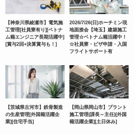
【神奈川県綾瀬市】電気施
2026/7/26(日)ホーチミン現
工管理[社員寮有り][ベトナ
地面接会【埼玉】建築施工
ム籍エンジニア長期活躍中]
管理☆ベトナム籍活躍中！
[賞与2回+決算賞与も！]
☆社員寮・ビザ申請・入国
フライトサポート有
【茨城県古河市】鉄骨製造
【岡山県岡山市】プラント
の生産管理[外国籍活躍企
施工管理(課長～主任)[外国
業][住宅手当]
籍活躍企業][土日休み]