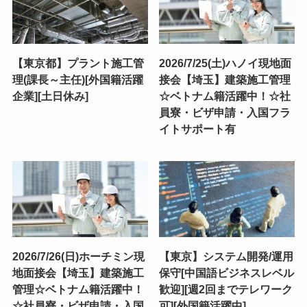
【東京都】プラント施工管
2026/7/25(土)ハノイ現地面
理(課長～主任)[外国籍活躍
接会【埼玉】建築施工管理
企業][土日休み]
☆ベトナム籍活躍中！☆社
員寮・ビザ申請・入国フラ
イトサポート有
2026/7/26(日)ホーチミン現
【東京】システム開発/運用
地面接会【埼玉】建築施工
保守[中国語ビジネスレベル
管理☆ベトナム籍活躍中！
歓迎][週2回までテレワーク
☆社員寮・ビザ申請・入国
可][外国籍活躍中]