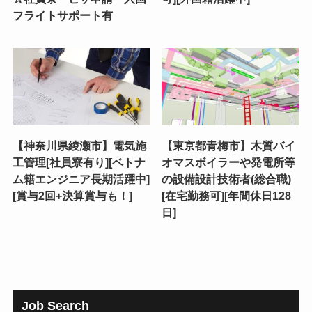
フライトサポート有
【神奈川県綾瀬市】電気施
【東京都青梅市】木質バイ
工管理[社員寮有り][ベトナ
オマスボイラーや発電所等
ム籍エンジニア長期活躍中]
の設備設計技術者(総合職)
[賞与2回+決算賞与も！]
[在宅勤務可][年間休日128
日]
Job Search