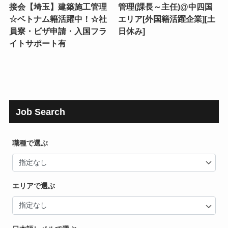
接会【埼玉】建築施工管理
管理(課長～主任)@中四国
☆ベトナム籍活躍中！☆社
エリア[外国籍活躍企業][土
員寮・ビザ申請・入国フラ
日休み]
イトサポート有
Job Search
職種で選ぶ
エリアで選ぶ