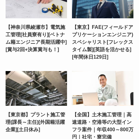
【神奈川県綾瀬市】電気施
【東京】FAE(フィールドア
工管理[社員寮有り][ベトナ
プリケーションエンジニア)
ム籍エンジニア長期活躍中]
スペシャリスト[フレックス
[賞与2回+決算賞与も！]
タイム製][英語を活かせる]
[年間休日129日]
【東京都】プラント施工管
【全国】土木施工管理｜高
理(課長～主任)[外国籍活躍
速道路・空港等の大型イン
企業][土日休み]
フラ案件｜年収400～800万
円｜社宅・寮完備