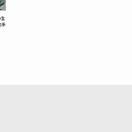
の生
宅手