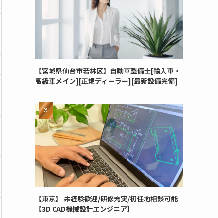
【宮城県仙台市若林区】自動車整備士[輸入車・
高級車メイン][正規ディーラー][最新設備完備]
【東京】 未経験歓迎/研修充実/初任地相談可能
【3D CAD機械設計エンジニア】