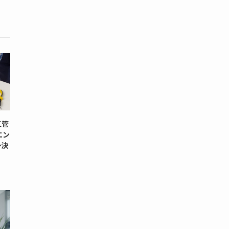
工管
エン
+決