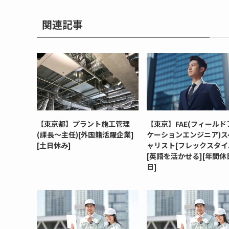
関連記事
【東京都】プラント施工管理
【東京】FAE(フィールド
(課長～主任)[外国籍活躍企業]
ケーションエンジニア)ス
[土日休み]
ャリスト[フレックスタイ
[英語を活かせる][年間休日
日]