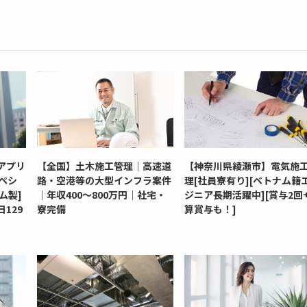
アプリ
【全国】土木施工管理｜高速道
【神奈川県綾瀬市】電気施
ペシ
路・空港等の大型インフラ案件
理[社員寮有り][ベトナム籍
ム製]
｜年収400～800万円｜社宅・
ジニア長期活躍中][賞与2回
129
寮完備
算賞与も！]