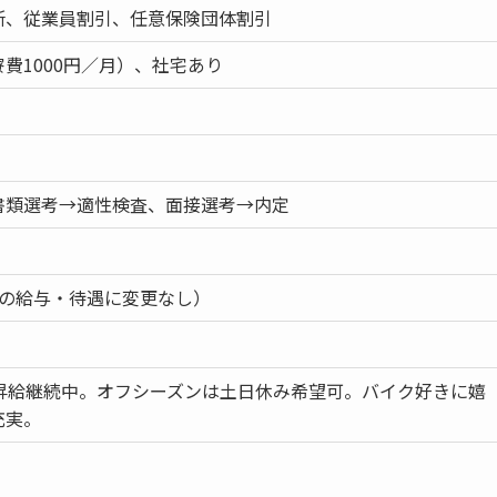
所、従業員割引、任意保険団体割引
費1000円／月）、社宅あり
書類選考→適性検査、面接選考→内定
中の給与・待遇に変更なし）
年昇給継続中。オフシーズンは土日休み希望可。バイク好きに嬉
充実。