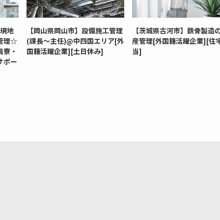
ン現地
【岡山県岡山市】設備施工管理
【茨城県古河市】鉄骨製造
管理☆
(課長～主任)@中四国エリア[外
産管理[外国籍活躍企業][住
員寮・
国籍活躍企業][土日休み]
当]
サポー