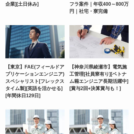
企業][土日休み]
フラ案件｜年収400～800万
円｜社宅・寮完備
【東京】FAE(フィールドア
【神奈川県綾瀬市】電気施
プリケーションエンジニア)
工管理[社員寮有り][ベトナ
スペシャリスト[フレックス
ム籍エンジニア長期活躍中]
タイム製][英語を活かせる]
[賞与2回+決算賞与も！]
[年間休日129日]