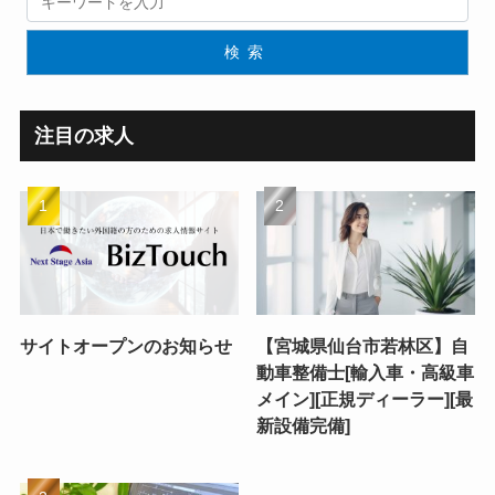
検索
注目の求人
サイトオープンのお知らせ
【宮城県仙台市若林区】自
動車整備士[輸入車・高級車
メイン][正規ディーラー][最
新設備完備]