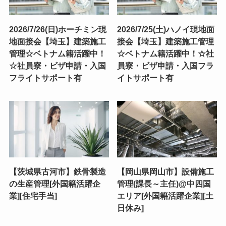
2026/7/26(日)ホーチミン現
2026/7/25(土)ハノイ現地面
地面接会【埼玉】建築施工
接会【埼玉】建築施工管理
管理☆ベトナム籍活躍中！
☆ベトナム籍活躍中！☆社
☆社員寮・ビザ申請・入国
員寮・ビザ申請・入国フラ
フライトサポート有
イトサポート有
【茨城県古河市】鉄骨製造
【岡山県岡山市】設備施工
の生産管理[外国籍活躍企
管理(課長～主任)@中四国
業][住宅手当]
エリア[外国籍活躍企業][土
日休み]