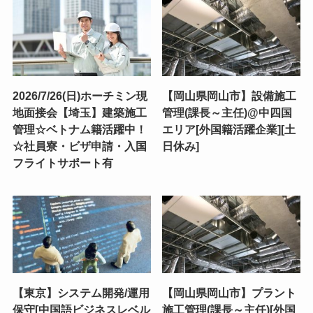
2026/7/26(日)ホーチミン現
【岡山県岡山市】設備施工
地面接会【埼玉】建築施工
管理(課長～主任)@中四国
管理☆ベトナム籍活躍中！
エリア[外国籍活躍企業][土
☆社員寮・ビザ申請・入国
日休み]
フライトサポート有
【東京】システム開発/運用
【岡山県岡山市】プラント
保守[中国語ビジネスレベル
施工管理(課長～主任)[外国