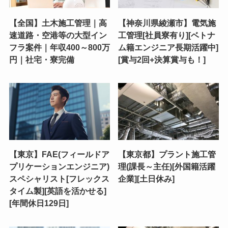
【全国】土木施工管理｜高
【神奈川県綾瀬市】電気施
速道路・空港等の大型イン
工管理[社員寮有り][ベトナ
フラ案件｜年収400～800万
ム籍エンジニア長期活躍中]
円｜社宅・寮完備
[賞与2回+決算賞与も！]
【東京】FAE(フィールドア
【東京都】プラント施工管
プリケーションエンジニア)
理(課長～主任)[外国籍活躍
スペシャリスト[フレックス
企業][土日休み]
タイム製][英語を活かせる]
[年間休日129日]