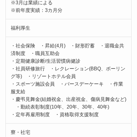
※3月は業績による
※前年度実績：3カ月分
福利厚生
・社会保険 ・昇給(4月) ・財形貯蓄 ・退職金共
済制度 ・職員互助会
・定期健康診断/生活習慣病健診
・社員研修旅行 ・レクレーション(BBQ、ボーリン
グ等) ・リゾートホテル会員
・スポーツ施設会員 ・バースデーケーキ ・作業
服支給
・慶弔見舞金(結婚祝金、出産祝金、傷病見舞金など)
・勤続表彰制度(10年、20年、30年、40年)
・定年再雇用制度 ・資格取得支援制度
寮・社宅