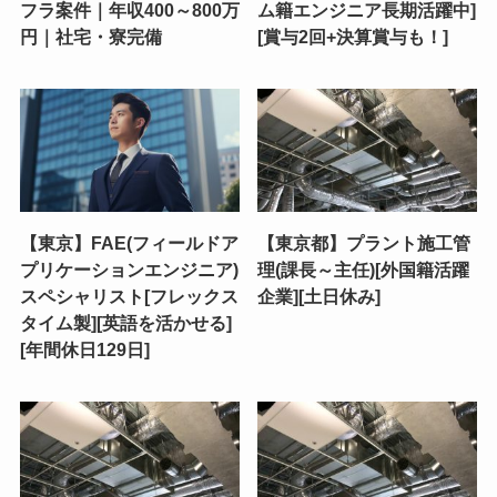
フラ案件｜年収400～800万
ム籍エンジニア長期活躍中]
円｜社宅・寮完備
[賞与2回+決算賞与も！]
【東京】FAE(フィールドア
【東京都】プラント施工管
プリケーションエンジニア)
理(課長～主任)[外国籍活躍
スペシャリスト[フレックス
企業][土日休み]
タイム製][英語を活かせる]
[年間休日129日]