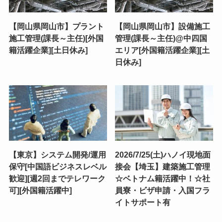
【岡山県岡山市】プラント
【岡山県岡山市】設備施工
施工管理(課長～主任)[外国
管理(課長～主任)@中四国
籍活躍企業][土日休み]
エリア[外国籍活躍企業][土
日休み]
【東京】システム開発/運用
2026/7/25(土)ハノイ現地面
保守[中国語ビジネスレベル
接会【埼玉】建築施工管理
歓迎][週2回までテレワーク
☆ベトナム籍活躍中！☆社
可][外国籍活躍中]
員寮・ビザ申請・入国フラ
イトサポート有