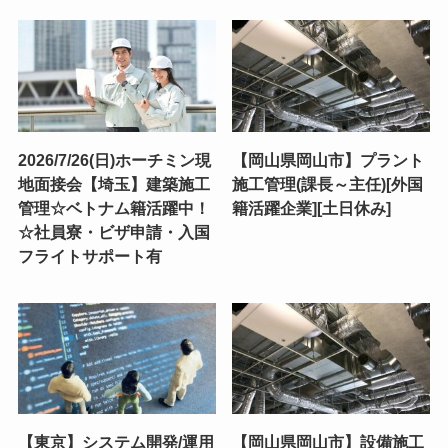
2026/7/26(日)ホーチミン現
【岡山県岡山市】プラント
地面接会【埼玉】建築施工
施工管理(課長～主任)[外国
管理☆ベトナム籍活躍中！
籍活躍企業][土日休み]
☆社員寮・ビザ申請・入国
フライトサポート有
【東京】システム開発/運用
【岡山県岡山市】設備施工