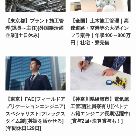
【東京都】プラント施工管
【全国】土木施工管理｜高
理(課長～主任)[外国籍活躍
速道路・空港等の大型イン
企業][土日休み]
フラ案件｜年収400～800万
円｜社宅・寮完備
【東京】FAE(フィールドア
【神奈川県綾瀬市】電気施
プリケーションエンジニア)
工管理[社員寮有り][ベトナ
スペシャリスト[フレックス
ム籍エンジニア長期活躍中]
タイム製][英語を活かせる]
[賞与2回+決算賞与も！]
[年間休日129日]