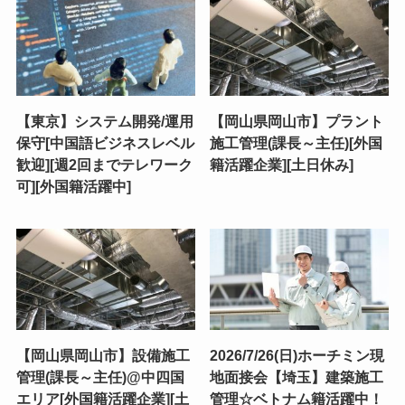
【東京】システム開発/運用
【岡山県岡山市】プラント
保守[中国語ビジネスレベル
施工管理(課長～主任)[外国
歓迎][週2回までテレワーク
籍活躍企業][土日休み]
可][外国籍活躍中]
【岡山県岡山市】設備施工
2026/7/26(日)ホーチミン現
管理(課長～主任)@中四国
地面接会【埼玉】建築施工
エリア[外国籍活躍企業][土
管理☆ベトナム籍活躍中！