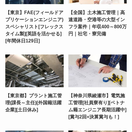
【東京】FAE(フィールドア
【全国】土木施工管理｜高
プリケーションエンジニア)
速道路・空港等の大型イン
スペシャリスト[フレックス
フラ案件｜年収400～800万
タイム製][英語を活かせる]
円｜社宅・寮完備
[年間休日129日]
【東京都】プラント施工管
【神奈川県綾瀬市】電気施
理(課長～主任)[外国籍活躍
工管理[社員寮有り][ベトナ
企業][土日休み]
ム籍エンジニア長期活躍中]
[賞与2回+決算賞与も！]