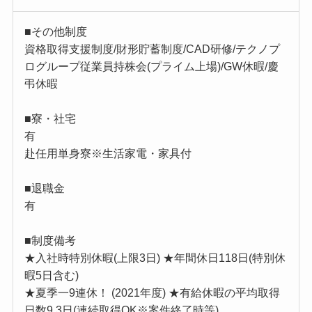
■その他制度
資格取得支援制度/財形貯蓄制度/CAD研修/テクノプ
ログループ従業員持株会(プライム上場)/GW休暇/慶
弔休暇
■寮・社宅
有
赴任用単身寮※生活家電・家具付
■退職金
有
■制度備考
★入社時特別休暇(上限3日) ★年間休日118日(特別休
暇5日含む)
★夏季一9連休！ (2021年度) ★有給休暇の平均取得
日数9.3日(連続取得OK※案件終了時等)