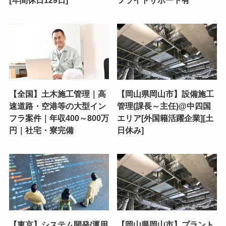
[年間休日129日]
フライトサポート有
【全国】土木施工管理｜高
【岡山県岡山市】設備施工
速道路・空港等の大型イン
管理(課長～主任)@中四国
フラ案件｜年収400～800万
エリア[外国籍活躍企業][土
円｜社宅・寮完備
日休み]
【東京】システム開発/運用
【岡山県岡山市】プラント