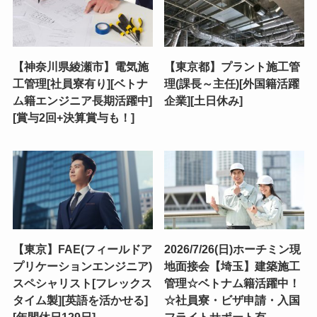
【神奈川県綾瀬市】電気施
【東京都】プラント施工管
工管理[社員寮有り][ベトナ
理(課長～主任)[外国籍活躍
ム籍エンジニア長期活躍中]
企業][土日休み]
[賞与2回+決算賞与も！]
【東京】FAE(フィールドア
2026/7/26(日)ホーチミン現
プリケーションエンジニア)
地面接会【埼玉】建築施工
スペシャリスト[フレックス
管理☆ベトナム籍活躍中！
タイム製][英語を活かせる]
☆社員寮・ビザ申請・入国