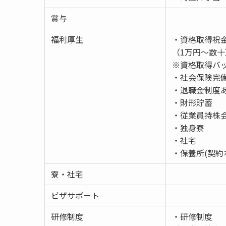
賞与
福利厚生
・資格取得祝
（1万円〜数
※資格取得バ
・社会保険完
・退職金制度
・財形貯蓄
・従業員持
・独身寮
・社宅
・保養所(契約
寮・社宅
ビザサポート
研修制度
・研修制度