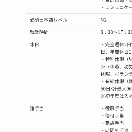
・コミュニケ
必須日本語レベル
N2
就業時間
8：30〜17
休日
・完全週休2
日、年間休日1
・特別休暇（
シュ休暇、功
休暇、ボラン
・有給休暇（新
50日/計最大9
※初年度は入
諸手当
・役職手当
・役付手当
・家族手当
・時間外手当