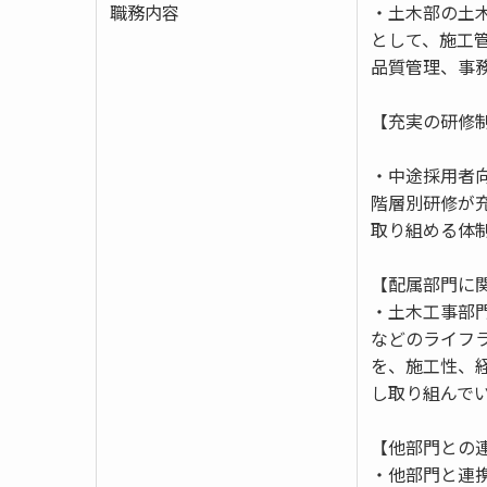
職務内容
・土木部の土
として、施工
品質管理、事
【充実の研修
・中途採用者
階層別研修が
取り組める体
【配属部門に
・土木工事部
などのライフ
を、施工性、
し取り組んで
【他部門との
・他部門と連