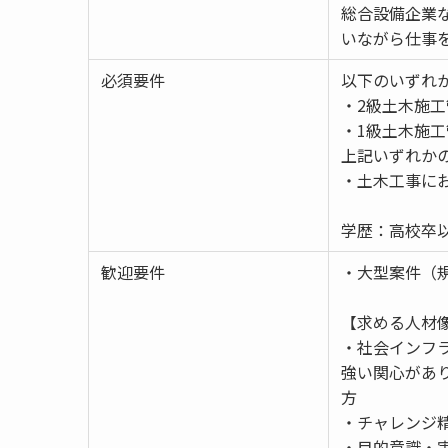
総合設備企業
いながら仕事
必須要件
以下のいずれ
・2級土木施
・1級土木施
上記いずれか
・土木工事に
学歴：高校卒
歓迎要件
・大型案件（
【求める人材
・社会インフ
強い関心があ
方
・チャレンジ
・目的意識・