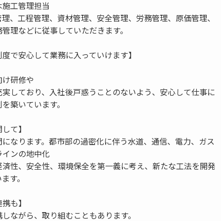
木施工管理担当
管理、工程管理、資材管理、安全管理、労務管理、原価管理、
務管理などに従事していただきます。
制度で安心して業務に入っていけます】
向け研修や
充実しており、入社後戸惑うことのないよう、安心して仕事に
制を築いています。
関して】
門になります。都市部の過密化に伴う水道、通信、電力、ガス
ラインの地中化
経済性、安全性、環境保全を第一義に考え、新たな工法を開発
います。
連携も】
携しながら、取り組むこともあります。