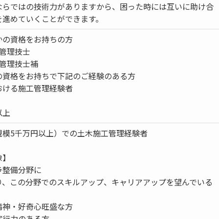
ならではの技術力がありますから、困った時には互いに助け合
を進めていくことができます。
かの資格をお持ちの方
工管理技士
工管理技士補
の資格をお持ちで下記のご経験のある方
おける施工管理経験者
以上
規模5千万円以上）での土木施工管理経験者
像】
ラ整備分野に
り、この分野でのスキルアップ、キャリアアップを望んでいる
精神・好奇心旺盛な方
実行力のある方