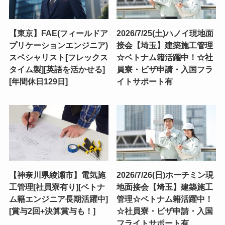
【東京】FAE(フィールドア
2026/7/25(土)ハノイ現地面
プリケーションエンジニア)
接会【埼玉】建築施工管理
スペシャリスト[フレックス
☆ベトナム籍活躍中！☆社
タイム製][英語を活かせる]
員寮・ビザ申請・入国フラ
[年間休日129日]
イトサポート有
【神奈川県綾瀬市】電気施
2026/7/26(日)ホーチミン現
工管理[社員寮有り][ベトナ
地面接会【埼玉】建築施工
ム籍エンジニア長期活躍中]
管理☆ベトナム籍活躍中！
[賞与2回+決算賞与も！]
☆社員寮・ビザ申請・入国
フライトサポート有