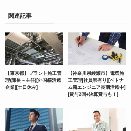
関連記事
【東京都】プラント施工管
【神奈川県綾瀬市】電気施
理(課長～主任)[外国籍活躍
工管理[社員寮有り][ベトナ
企業][土日休み]
ム籍エンジニア長期活躍中]
[賞与2回+決算賞与も！]