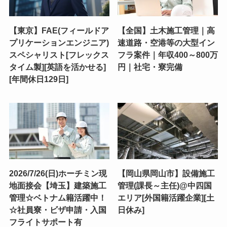
【東京】FAE(フィールドア
【全国】土木施工管理｜高
プリケーションエンジニア)
速道路・空港等の大型イン
スペシャリスト[フレックス
フラ案件｜年収400～800万
タイム製][英語を活かせる]
円｜社宅・寮完備
[年間休日129日]
2026/7/26(日)ホーチミン現
【岡山県岡山市】設備施工
地面接会【埼玉】建築施工
管理(課長～主任)@中四国
管理☆ベトナム籍活躍中！
エリア[外国籍活躍企業][土
☆社員寮・ビザ申請・入国
日休み]
フライトサポート有