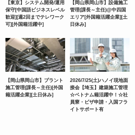
【東京】システム開発/運用
【岡山県岡山市】設備施工
保守[中国語ビジネスレベル
管理(課長～主任)@中四国
歓迎][週2回までテレワーク
エリア[外国籍活躍企業][土
可][外国籍活躍中]
日休み]
【岡山県岡山市】プラント
2026/7/25(土)ハノイ現地面
施工管理(課長～主任)[外国
接会【埼玉】建築施工管理
籍活躍企業][土日休み]
☆ベトナム籍活躍中！☆社
員寮・ビザ申請・入国フラ
イトサポート有