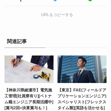
URLをコピーする
関連記事
【神奈川県綾瀬市】電気施
【東京】FAE(フィールドア
工管理[社員寮有り][ベトナ
プリケーションエンジニア)
ム籍エンジニア長期活躍中]
スペシャリスト[フレックス
[賞与2回+決算賞与も！]
タイム製][英語を活かせる]