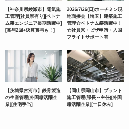
【神奈川県綾瀬市】電気施
2026/7/26(日)ホーチミン現
工管理[社員寮有り][ベトナ
地面接会【埼玉】建築施工
ム籍エンジニア長期活躍中]
管理☆ベトナム籍活躍中！
[賞与2回+決算賞与も！]
☆社員寮・ビザ申請・入国
フライトサポート有
【茨城県古河市】鉄骨製造
【岡山県岡山市】プラント
の生産管理[外国籍活躍企
施工管理(課長～主任)[外国
業][住宅手当]
籍活躍企業][土日休み]