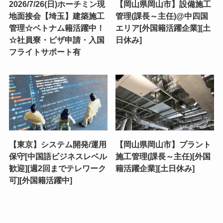
2026/7/26(日)ホーチミン現
【岡山県岡山市】設備施工
地面接会【埼玉】建築施工
管理(課長～主任)@中四国
管理☆ベトナム籍活躍中！
エリア[外国籍活躍企業][土
☆社員寮・ビザ申請・入国
日休み]
フライトサポート有
【東京】システム開発/運用
【岡山県岡山市】プラント
保守[中国語ビジネスレベル
施工管理(課長～主任)[外国
歓迎][週2回までテレワーク
籍活躍企業][土日休み]
可][外国籍活躍中]