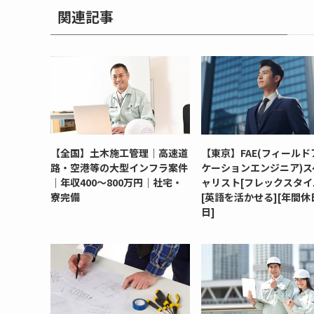
関連記事
【全国】土木施工管理｜高速道
【東京】FAE(フィールド
路・空港等の大型インフラ案件
ケーションエンジニア)ス
｜年収400～800万円｜社宅・
ャリスト[フレックスタイ
寮完備
[英語を活かせる][年間休日
日]