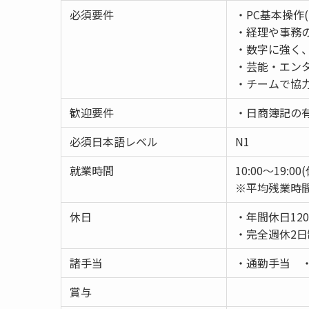
必須要件
・PC基本操作(E
・経理や事務
・数字に強く
・芸能・エン
・チームで協
歓迎要件
・日商簿記の
必須日本語レベル
N1
就業時間
10:00〜19:00
※平均残業時間
休日
・年間休日12
・完全週休2日
諸手当
・通勤手当 
賞与