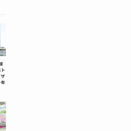
面接
ベト
ビザ
ト有