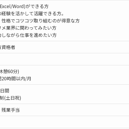
xcel/Word)ができる方
の経験を活かして活躍できる方。
、性格でコツコツ取り組むのが得意な方
タメ業界に関わってみたい方
力しながら仕事を進めたい方
有資格者
(休憩60分)
20時間以内/月
0日間
制(土日祝)
・残業手当