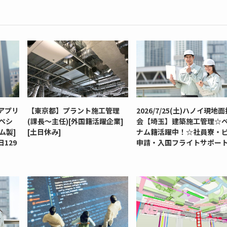
アプリ
【東京都】プラント施工管理
2026/7/25(土)ハノイ現地
ペシ
(課長～主任)[外国籍活躍企業]
会【埼玉】建築施工管理☆
ム製]
[土日休み]
ナム籍活躍中！☆社員寮・
129
申請・入国フライトサポー