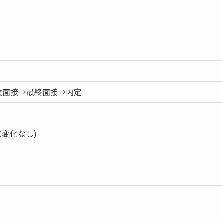
次面接→最終面接→内定
に変化なし)