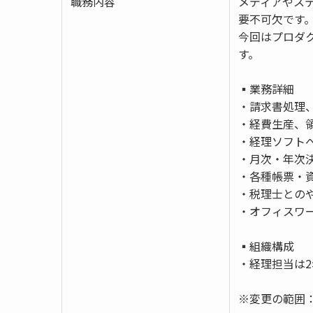
職務内容
メディアやス
要不可欠です
今回はプロダ
す。
▪️業務詳細
・請求書処理
・経費生産、
・経理ソフト
・月次・年次
・各種帳票・資料作
・税理士との
・オフィスワー
▪️組織構成
・経理担当は2
※変更の範囲