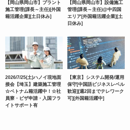
【岡山県岡山市】プラント
【岡山県岡山市】設備施工
施工管理(課長～主任)[外国
管理(課長～主任)@中四国
籍活躍企業][土日休み]
エリア[外国籍活躍企業][土
日休み]
2026/7/25(土)ハノイ現地面
【東京】システム開発/運用
接会【埼玉】建築施工管理
保守[中国語ビジネスレベル
☆ベトナム籍活躍中！☆社
歓迎][週2回までテレワーク
員寮・ビザ申請・入国フラ
可][外国籍活躍中]
イトサポート有