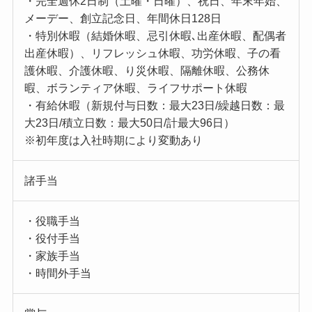
・完全週休2日制（土曜・日曜）、祝日、年末年始、
メーデー、創立記念日、年間休日128日
・特別休暇（結婚休暇、忌引休暇､出産休暇、配偶者
出産休暇）、リフレッシュ休暇、功労休暇、子の看
護休暇、介護休暇、り災休暇、隔離休暇、公務休
暇、ボランティア休暇、ライフサポート休暇
・有給休暇（新規付与日数：最大23日/繰越日数：最
大23日/積立日数：最大50日/計最大96日）
※初年度は入社時期により変動あり
諸手当
・役職手当
・役付手当
・家族手当
・時間外手当