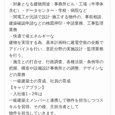
・対象となる建物用途：事務所ビル・工場（半導体
含む）・データセンター・学校・病院など
・関電工が元請で設計･施工する物件の、事前相談、
建築確認申請などの検図押印・申請業務、工事監理
業務
・快適で省エネルギーな
建物を実現する為、基本計画時に建電空衛の全般で
アドバイスを行い、意匠分野の実施設計・監理業務
を行う。
・施主との打合せ、行政調査、各種法規・条例等の
把握、構造や設備設計事務所との調整、デザインな
どの業務
・一級建築士の育成、社員の育成
【キャリアプラン】
・入社後1～2年は
一級建築士メンバーと連携して物件を担当しつつス
キルを習得。その後、主担当者として
物件を担当していきます。