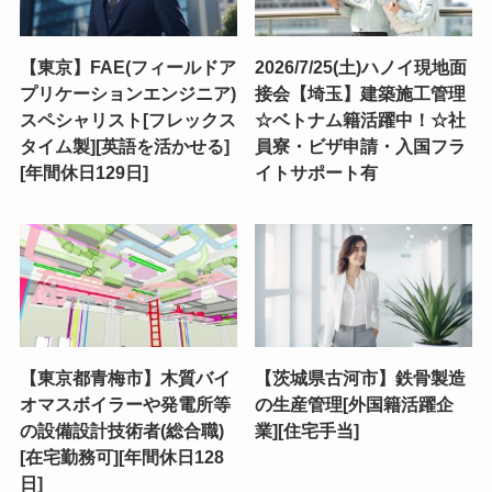
【東京】FAE(フィールドア
2026/7/25(土)ハノイ現地面
プリケーションエンジニア)
接会【埼玉】建築施工管理
スペシャリスト[フレックス
☆ベトナム籍活躍中！☆社
タイム製][英語を活かせる]
員寮・ビザ申請・入国フラ
[年間休日129日]
イトサポート有
【東京都青梅市】木質バイ
【茨城県古河市】鉄骨製造
オマスボイラーや発電所等
の生産管理[外国籍活躍企
の設備設計技術者(総合職)
業][住宅手当]
[在宅勤務可][年間休日128
日]