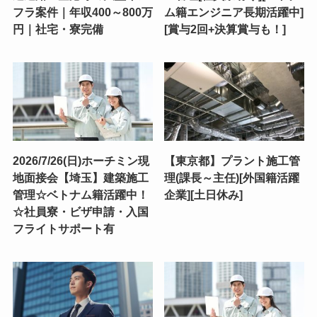
フラ案件｜年収400～800万
ム籍エンジニア長期活躍中]
円｜社宅・寮完備
[賞与2回+決算賞与も！]
2026/7/26(日)ホーチミン現
【東京都】プラント施工管
地面接会【埼玉】建築施工
理(課長～主任)[外国籍活躍
管理☆ベトナム籍活躍中！
企業][土日休み]
☆社員寮・ビザ申請・入国
フライトサポート有