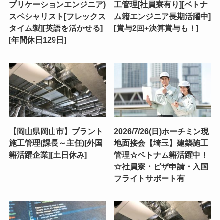
プリケーションエンジニア)
工管理[社員寮有り][ベトナ
スペシャリスト[フレックス
ム籍エンジニア長期活躍中]
タイム製][英語を活かせる]
[賞与2回+決算賞与も！]
[年間休日129日]
【岡山県岡山市】プラント
2026/7/26(日)ホーチミン現
施工管理(課長～主任)[外国
地面接会【埼玉】建築施工
籍活躍企業][土日休み]
管理☆ベトナム籍活躍中！
☆社員寮・ビザ申請・入国
フライトサポート有