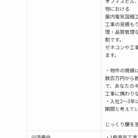
オフィスビル
物における
屋内電気設備
工事の見積も
理・品質管理
割です。
ゼネコンや工
ます。
・物件の規模
数百万円から
で、あなたの
工事に携わり
・入社2〜3
期間と考えて
じっくり腰を
必須要件
・1級電気工