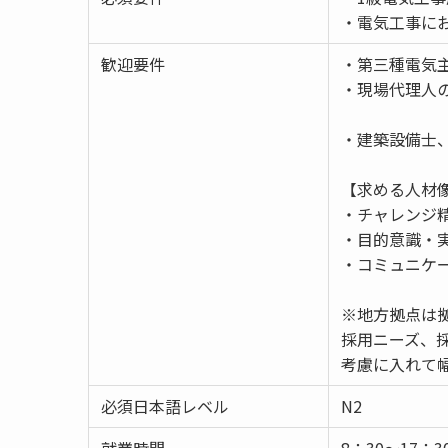
・電気工事に
歓迎要件
・第三種電気
・現場代理人
・建築設備士
【求める人材
・チャレンジ
・目的意識・
・コミュニケ
※地方拠点は
採用ニーズ、
考慮に入れて
必須日本語レベル
N2
就業時間
8：30〜17