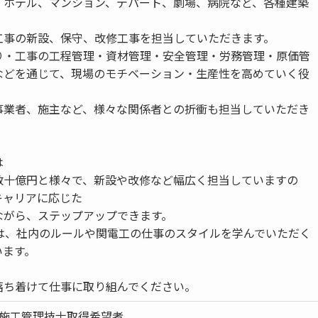
、ホテル、マンション、デパート、劇場、病院など、各種建築
工事の新設、保守、改修工事を担当していただきます。
り・工事の工程管理・資材管理・安全管理・労務管理・原価管
などを通じて、現場のモチベーション・生産性を高めていく役
事業者、施主など、様々な関係者との折衝も担当していただき
は
数十億円と様々で、新設や改修など幅広く担当していますの
キャリアに応じた
ながら、ステップアップできます。
年は、社内のルールや関電工の仕事のスタイルを学んでいただく
います。
落ち着けて仕事に取り組んでください。
事施工管理技士取得希望者