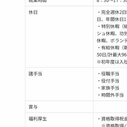
休日
・完全週休2
日、年間休日1
・特別休暇（
シュ休暇、功
休暇、ボラン
・有給休暇（新
50日/計最大9
※初年度は入
諸手当
・役職手当
・役付手当
・家族手当
・時間外手当
賞与
福利厚生
・資格取得祝
※資格取得バ