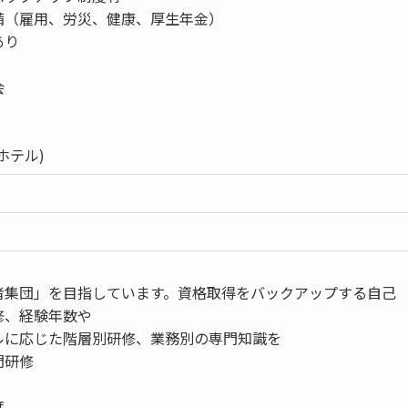
備（雇用、労災、健康、厚生年金）
あり
株会
ホテル)
者集団」を目指しています。資格取得をバックアップする自己
修、経験年数や
ルに応じた階層別研修、業務別の専門知識を
門研修
度