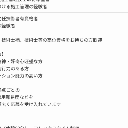
おける施工管理の経験者
主任技術者有資格者
の経験者
、技術士補、技術士等の高位資格をお持ちの方歓迎
像】
精神・好奇心旺盛な方
実行力のある方
ーション能力の高い方
拠点ごとの
採用難易度などを
幅広く応募を受け入れています
：30（休憩60分）、フレックスタイム制無