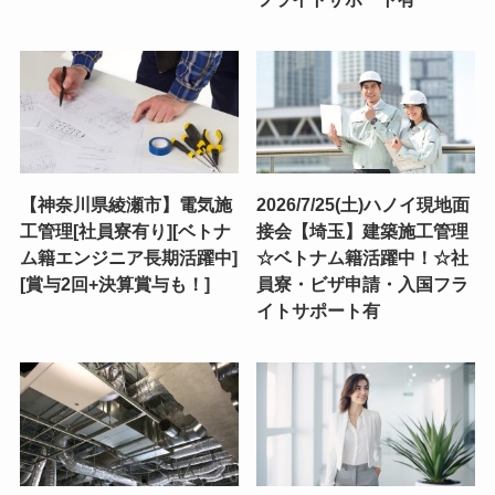
【神奈川県綾瀬市】電気施
2026/7/25(土)ハノイ現地面
工管理[社員寮有り][ベトナ
接会【埼玉】建築施工管理
ム籍エンジニア長期活躍中]
☆ベトナム籍活躍中！☆社
[賞与2回+決算賞与も！]
員寮・ビザ申請・入国フラ
イトサポート有