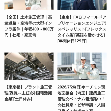
【全国】土木施工管理｜高
【東京】FAE(フィールドア
速道路・空港等の大型イン
プリケーションエンジニア)
フラ案件｜年収400～800万
スペシャリスト[フレックス
円｜社宅・寮完備
タイム製][英語を活かせる]
[年間休日129日]
【東京都】プラント施工管
2026/7/26(日)ホーチミン現
理(課長～主任)[外国籍活躍
地面接会【埼玉】建築施工
企業][土日休み]
管理☆ベトナム籍活躍中！
☆社員寮・ビザ申請・入国
フライトサポート有