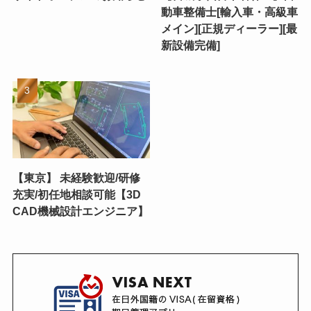
動車整備士[輸入車・高級車
メイン][正規ディーラー][最
新設備完備]
【東京】 未経験歓迎/研修
充実/初任地相談可能【3D
CAD機械設計エンジニア】