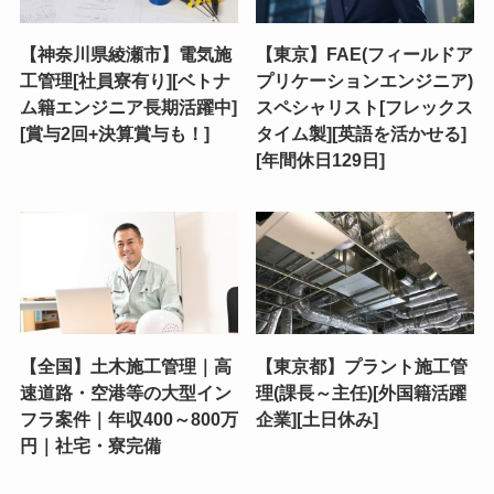
【神奈川県綾瀬市】電気施
【東京】FAE(フィールドア
工管理[社員寮有り][ベトナ
プリケーションエンジニア)
ム籍エンジニア長期活躍中]
スペシャリスト[フレックス
[賞与2回+決算賞与も！]
タイム製][英語を活かせる]
[年間休日129日]
【全国】土木施工管理｜高
【東京都】プラント施工管
速道路・空港等の大型イン
理(課長～主任)[外国籍活躍
フラ案件｜年収400～800万
企業][土日休み]
円｜社宅・寮完備