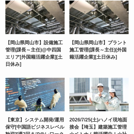
【岡山県岡山市】設備施工
【岡山県岡山市】プラント
管理(課長～主任)@中四国
施工管理(課長～主任)[外国
エリア[外国籍活躍企業][土
籍活躍企業][土日休み]
日休み]
【東京】システム開発/運用
2026/7/25(土)ハノイ現地面
保守[中国語ビジネスレベル
接会【埼玉】建築施工管理
歓迎][週2回までテレワーク
☆ベトナム籍活躍中！☆社